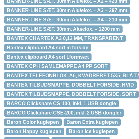
BANNER-LINE SÆT. 30mm Alu/elox. – A2 – 420 mm
BANNER-LINE SÆT. 30mm Alu/elox. – A3 – 297 mm
BANNER-LINE SÆT. 30mm Alu/elox. – A4 – 210 mm
BANNER-LINE SÆT. 30mm. Alu/elox. – 1200 mm
BANTEX CHARTEK A3 0,12 MM, TRANSPARENT
Bantex clipboard A4 sort m.forside
Bantex clipboard A4 sort t.formsæt
BANTEX CPH SAMLEMAPPE A4 PP SORT
BANTEX TELEFONBLOK, A6, KVADRERET 5X5, BLÅ T
BANTEX TILBUDSMAPPE, DOBBELT FORSIDE, HVID
BANTEX TILBUDSMAPPE, DOBBELT FORSIDE, SORT
BARCO Clickshare CS-100, inkl. 1 USB dongle
BARCO Clickshare CSE-200, inkl. 2 USB dongler
Baron Color kuglepen
Baron Extra kuglepen
Baron Happy kuglepen
Baron Ice kuglepen