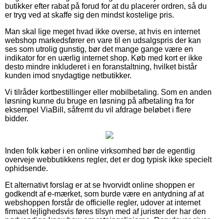
butikker efter rabat på forud for at du placerer ordren, så du
er tryg ved at skaffe sig den mindst kostelige pris.
Man skal lige meget hvad ikke overse, at hvis en internet
webshop markedsfører en vare til en udsalgspris der kan
ses som utrolig gunstig, bør det mange gange være en
indikator for en uærlig internet shop. Køb med kort er ikke
desto mindre inkluderet i en foranstaltning, hvilket bistår
kunden imod snydagtige netbutikker.
Vi tilråder kortbestillinger eller mobilbetaling. Som en anden
løsning kunne du bruge en løsning på afbetaling fra for
eksempel ViaBill, såfremt du vil afdrage beløbet i flere
bidder.
Inden folk køber i en online virksomhed bør de egentlig
overveje webbutikkens regler, det er dog typisk ikke specielt
ophidsende.
Et alternativt forslag er at se hvorvidt online shoppen er
godkendt af e-mærket, som burde være en antydning af at
webshoppen forstår de officielle regler, udover at internet
firmaet lejlighedsvis føres tilsyn med af jurister der har den