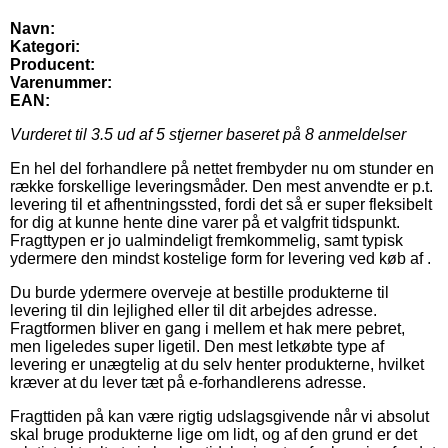
Navn:
Kategori:
Producent:
Varenummer:
EAN:
Vurderet til
3.5
ud af 5 stjerner baseret på
8
anmeldelser
En hel del forhandlere på nettet frembyder nu om stunder en
række forskellige leveringsmåder. Den mest anvendte er p.t.
levering til et afhentningssted, fordi det så er super fleksibelt
for dig at kunne hente dine varer på et valgfrit tidspunkt.
Fragttypen er jo ualmindeligt fremkommelig, samt typisk
ydermere den mindst kostelige form for levering ved køb af .
Du burde ydermere overveje at bestille produkterne til
levering til din lejlighed eller til dit arbejdes adresse.
Fragtformen bliver en gang i mellem et hak mere pebret,
men ligeledes super ligetil. Den mest letkøbte type af
levering er unægtelig at du selv henter produkterne, hvilket
kræver at du lever tæt på e-forhandlerens adresse.
Fragttiden på kan være rigtig udslagsgivende når vi absolut
skal bruge produkterne lige om lidt, og af den grund er det