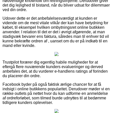
nødvendige knowhow om retningslinjerne. Derudover giver
det dig lejlighed til bistand, når du bliver udsat for dilemmaer
ved din ordre.
Udover dette er det anbefalelsesværdigt at kunden er
vidende om de mest vitale vilkår der kan have betydning for
købet, til eksempel hvilken ombytningsret online butikken
anvender. I relation til det er det i øvrigt afgørende, at man
stadigvæk bevarer ens faktura, således man til enhver tid vil
kunne bekræfte ordren af , uanset om du er på indkøb til en
mand eller kvinde.
Trustpilot forærer dig egentlig habile muligheder for at
eftergå flere nuværende kunders evalueringer og derved
anbefales det, at du vurderer e-handlens ratings af forinden
du placerer din ordre.
Facebook byder på også faktisk ærlige chancer for at få
indsigt i online butikkens popularitet. Derudover møder vi en
række outlets på nettet hvor du kan udforme en anmeldelse
af ordreforløbet, som tilmed burde udnyttes til at bedømme
tidligere kunders oplevelser.