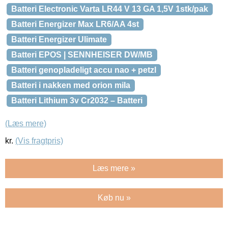
Batteri Electronic Varta LR44 V 13 GA 1,5V 1stk/pak
Batteri Energizer Max LR6/AA 4st
Batteri Energizer Ulimate
Batteri EPOS | SENNHEISER DW/MB
Batteri genopladeligt accu nao + petzl
Batteri i nakken med orion mila
Batteri Lithium 3v Cr2032 – Batteri
(Læs mere)
kr.
(Vis fragtpris)
Læs mere »
Køb nu »