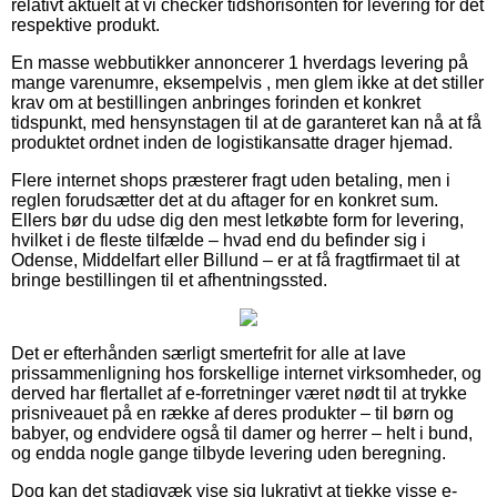
relativt aktuelt at vi checker tidshorisonten for levering for det
respektive produkt.
En masse webbutikker annoncerer 1 hverdags levering på
mange varenumre, eksempelvis , men glem ikke at det stiller
krav om at bestillingen anbringes forinden et konkret
tidspunkt, med hensynstagen til at de garanteret kan nå at få
produktet ordnet inden de logistikansatte drager hjemad.
Flere internet shops præsterer fragt uden betaling, men i
reglen forudsætter det at du aftager for en konkret sum.
Ellers bør du udse dig den mest letkøbte form for levering,
hvilket i de fleste tilfælde – hvad end du befinder sig i
Odense, Middelfart eller Billund – er at få fragtfirmaet til at
bringe bestillingen til et afhentningssted.
Det er efterhånden særligt smertefrit for alle at lave
prissammenligning hos forskellige internet virksomheder, og
derved har flertallet af e-forretninger været nødt til at trykke
prisniveauet på en række af deres produkter – til børn og
babyer, og endvidere også til damer og herrer – helt i bund,
og endda nogle gange tilbyde levering uden beregning.
Dog kan det stadigvæk vise sig lukrativt at tjekke visse e-