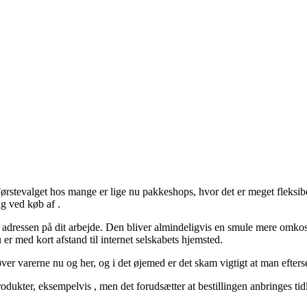
. Førstevalget hos mange er lige nu pakkeshops, hvor det er meget fleksi
ng ved køb af .
til adressen på dit arbejde. Den bliver almindeligvis en smule mere omko
er med kort afstand til internet selskabets hjemsted.
øver varerne nu og her, og i det øjemed er det skam vigtigt at man efter
dukter, eksempelvis , men det forudsætter at bestillingen anbringes tid