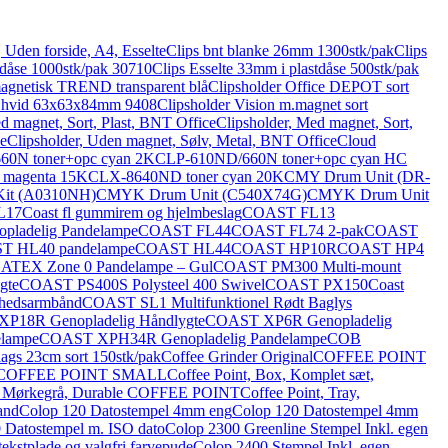
, Uden forside, A4, Esselte
Clips bnt blanke 26mm 1300stk/pak
Clips
tdåse 1000stk/pak 30710
Clips Esselte 33mm i plastdåse 500stk/pak
magnetisk TREND transparent blå
Clipsholder Office DEPOT sort
t hvid 63x63x84mm 9408
Clipsholder Vision m.magnet sort
d magnet, Sort, Plast, BNT Office
Clipsholder, Med magnet, Sort,
ce
Clipsholder, Uden magnet, Sølv, Metal, BNT Office
Cloud
0N toner+opc cyan 2K
CLP-610ND/660N toner+opc cyan HC
 magenta 15K
CLX-8640ND toner cyan 20K
CMY Drum Unit (DR-
 Kit (A0310NH)
CMYK Drum Unit (C540X74G)
CMYK Drum Unit
L17
Coast fl gummirem og hjelmbeslag
COAST FL13
ladelig Pandelampe
COAST FL44
COAST FL74 2-pak
COAST
T HL40 pandelampe
COAST HL44
COAST HP10R
COAST HP4
TEX Zone 0 Pandelampe – Gul
COAST PM300 Multi-mount
gte
COAST PS400S Polysteel 400 Swivel
COAST PX150
Coast
hedsarmbånd
COAST SL1 Multifunktionel Rødt Baglys
P18R Genopladelig Håndlygte
COAST XP6R Genopladelig
lampe
COAST XPH34R Genopladelig Pandelampe
COB
-lags 23cm sort 150stk/pak
Coffee Grinder Original
COFFEE POINT
rable COFFEE POINT SMALL
Coffee Point, Box, Komplet sæt,
se, Mørkegrå, Durable COFFEE POINT
Coffee Point, Tray,
and
Colop 120 Datostempel 4mm eng
Colop 120 Datostempel 4mm
 Datostempel m. ISO dato
Colop 2300 Greenline Stempel Inkl. egen
ekstplade og valgfri farvepude
Colop 2400 Stempel Inkl. egen