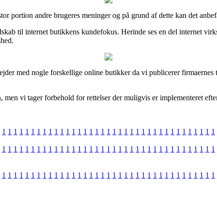
 stor portion andre brugeres meninger og på grund af dette kan det anbef
ndskab til internet butikkens kundefokus. Herinde ses en del internet v
shed.
jder med nogle forskellige online butikker da vi publicerer firmaernes t
, men vi tager forbehold for rettelser der muligvis er implementeret eft
1
1
1
1
1
1
1
1
1
1
1
1
1
1
1
1
1
1
1
1
1
1
1
1
1
1
1
1
1
1
1
1
1
1
1
1
1
1
1
1
1
1
1
1
1
1
1
1
1
1
1
1
1
1
1
1
1
1
1
1
1
1
1
1
1
1
1
1
1
1
1
1
1
1
1
1
1
1
1
1
1
1
1
1
1
1
1
1
1
1
1
1
1
1
1
1
1
1
1
1
1
1
1
1
1
1
1
1
1
1
1