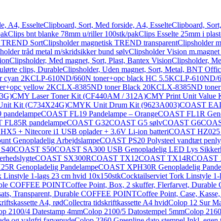
e, A4, Esselte
Clipboard, Sort, Med forside, A4, Esselte
Clipboard, Sort
pak
Clips bnt blanke 78mm u/riller 100stk/pak
Clips Esselte 25mm i plas
sk TREND Sort
Clipsholder magnetisk TREND transparent
Clipsholder 
holder tråd metal m/skridsikker bund sølv
Clipsholder Vision m.magne
ion
Clipsholder, Med magnet, Sort, Plast, Bantex Vision
Clipsholder, Me
lørte clips, Durable
Clipsholder, Uden magnet, Sort, Metal, BNT Offi
r cyan 2K
CLP-610ND/660N toner+opc black HC 5.5K
CLP-610ND/66
r+opc yellow 2K
CLX-8385ND toner Black 20K
CLX-8385ND toner
3G)
CMY Laser Toner Kit (CF440AM / 312A)
CMY Print Unit Value
it Kit (C734X24G)
CMYK Unit Drum Kit (9623A003)
COAST EA
 pandelampe
COAST FL19 Pandelampe – Orange
COAST FL1R Genop
 FL85R pandelampe
COAST G32
COAST G5 sølv
COAST G6
COAS
5 + Nitecore i1 USB oplader + 3.6V Li-ion batteri
COAST HZ025 A
t Genopladelig Arbejdslampe
COAST PS20 Polysteel vandtæt penly
S40
COAST S50
COAST SA300 USB Genopladelig LED Lys Sikker
erhedslygte
COAST SX300R
COAST TX12
COAST TX14R
COAST X
R Genopladelig Pandelampe
COAST XPH30R Genopladelig Pande
k Linstyle 1-lags 23 cm hvid 10x150stk
Cocktailserviet Tork Linstyle 1
urable COFFEE POINT
Coffee Point, Box, 2 skuffer, Flerfarvet, Du
dsats, Transparent, Durable COFFEE POINT
Coffee Point, Case, Kas
kriftskassette A4, rød
Collectra tidskriftkassette A4 hvid
Colop 12 Sur M
op 2100/4 Datestamp 4mm
Colop 2100/5 Datostempel 5mm
Colop 2160
ade og valgfri farvepude
Colop 2360 Greenline dato stempel Inkl. egen t