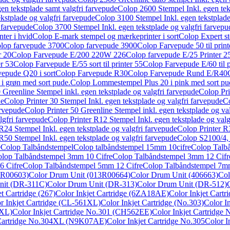
en tekstplade samt valgfri farvepude
Colop 2600 Stempel Inkl. egen tek
kstplade og valgfri farvepude
Colop 3100 Stempel Inkl. egen tekstplade
 farvepude
Colop 3700 Stempel Inkl. egen tekstplade og valgfri farvepu
ter i hvid
Colop E-mark stempel og mærkeprinter i sort
Colop Expert s
lop farvepude 3700
Colop farvepude 3900
Colop Farvepude 50 til print
r 20
Colop Farvepude E/200 220W 226
Colop farvepude E/25 Printer 2
er 53
Colop Farvepude E/55 sort til printer 55
Colop Farvepude E/60 til p
vepude Q20 i sort
Colop Farvepude R30
Colop Farvepude Rund E/R40
 grøn med sort pude.
Colop Lommestempel Plus 20 i pink med sort pu
 Greenline Stempel inkl. egen tekstplade og valgfri farvepude
Colop Pri
de
Colop Printer 30 Stempel Inkl. egen tekstplade og valgfri farvepude
Co
arvepude
Colop Printer 50 Greenline Stempel inkl. egen tekstplade og va
lgfri farvepude
Colop Printer R12 Stempel Inkl. egen tekstplade og valg
R24 Stempel Inkl. egen tekstplade og valgfri farvepude
Colop Printer R3
R50 Stempel Inkl. egen tekstplade og valgfri farvepude
Colop S2100/4,
e
Colop Talbåndstempel
Colop talbåndstempel 15mm 10cifre
Colop Talb
lop Talbåndstempel 3mm 10 Cifre
Colop Talbåndstempel 3mm 12 Cifr
6 Cifre
Colop Talbåndstempel 5mm 12 Cifre
Colop Talbåndstempel 7mm
3R00603)
Color Drum Unit (013R00664)
Color Drum Unit (406663)
Col
nit (DR-311C)
Color Drum Unit (DR-313)
Color Drum Unit (DR-512)
et Cartridge (267)
Color Inkjet Cartridge (6ZA18AE)
Color Inkjet Cart
r Inkjet Cartridge (CL-561XL)
Color Inkjet Cartridge (No.303)
Color I
6XL)
Color Inkjet Cartridge No.301 (CH562EE)
Color Inkjet Cartridg
 Cartridge No.304XL (N9K07AE)
Color Inkjet Cartridge No.305
Color I