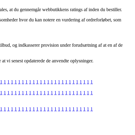
ales, at du gennemgår webbutikkens ratings af inden du bestiller.
irksomheder hvor du kan notere en vurdering af ordreforløbet, som
ilbud, og indkasserer provision under forudsætning af at en af de
er at vi senest opdaterede de anvendte oplysninger.
1
1
1
1
1
1
1
1
1
1
1
1
1
1
1
1
1
1
1
1
1
1
1
1
1
1
1
1
1
1
1
1
1
1
1
1
1
1
1
1
1
1
1
1
1
1
1
1
1
1
1
1
1
1
1
1
1
1
1
1
1
1
1
1
1
1
1
1
1
1
1
1
1
1
1
1
1
1