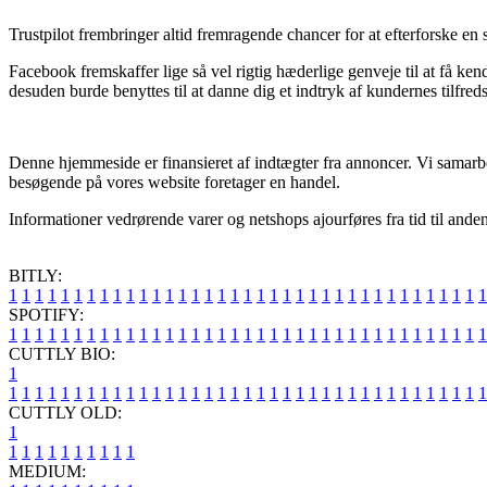
Trustpilot frembringer altid fremragende chancer for at efterforske en
Facebook fremskaffer lige så vel rigtig hæderlige genveje til at få ke
desuden burde benyttes til at danne dig et indtryk af kundernes tilfred
Denne hjemmeside er finansieret af indtægter fra annoncer. Vi samarbe
besøgende på vores website foretager en handel.
Informationer vedrørende varer og netshops ajourføres fra tid til anden
BITLY:
1
1
1
1
1
1
1
1
1
1
1
1
1
1
1
1
1
1
1
1
1
1
1
1
1
1
1
1
1
1
1
1
1
1
1
1
1
SPOTIFY:
1
1
1
1
1
1
1
1
1
1
1
1
1
1
1
1
1
1
1
1
1
1
1
1
1
1
1
1
1
1
1
1
1
1
1
1
1
CUTTLY BIO:
1
1
1
1
1
1
1
1
1
1
1
1
1
1
1
1
1
1
1
1
1
1
1
1
1
1
1
1
1
1
1
1
1
1
1
1
1
1
CUTTLY OLD:
1
1
1
1
1
1
1
1
1
1
1
MEDIUM: