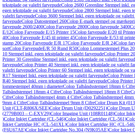
tekstplade og valgfri farvepude
Colop 2600 Greenline Stempel inkl. eg
egen tekstplade og valgfri farvepude
Colop 2800 Stempel Inkl. egen te
valgfri farvepude
Colop 3600 Stempel Inkl. egen tekstplade og valgfri
farvepude
Colop Datostempel 260
Colop E-mark stempel og mærkeprin
farvepude 2600/2400
Colop Farvepude 2800
Colop farvepude 3400
Co
E/12
Colop Farvepude E/15 Printer 15
Colop farvepude E/20 til Printe
40
Colop Farvepude E/45 til printer 45
Colop Farvepude E/53 til print
stamp 20
Colop Farvepude E/R 17
Colop Farvepude E/R 24
Colop far
sort
Colop FarvepudeE/R 50 Rund R50
Colop Lommestempel Plus 20 i
10 Stempel inkl. egen tekstplade og valgfri farvepude
Colop Printer 20
Printer 30 Greenline Stempel inkl. egen tekstplade og valgfri farvepu
farvepude
Colop Printer 40 Stempel inkl. egen tekstplade og valgfri f
valgfri farvepude
Colop Printer 60 Stempel inkl. egen tekstplade og va
R17 Stempel Inkl. egen tekstplade og valgfri farvepude
Colop Printer 
R40 Stempel Inkl. egen tekstplade og valgfri farvepude
Colop Printer 
lommestempel 40mm i diameter
Colop Talbåndsstempel 18mm 6 Cifr
Talbåndstempel 18mm 4 Cifre
Colop Talbåndstempel 18mm 8 Cifre
Co
Cifre
Colop Talbåndstempel 4mm 4 Cifre
Colop Talbåndstempel 4mm 
9mm 4 Cifre
Colop Talbåndstempel 9mm 8 Cifre
Color Drum Kit (01
Unit (CLT-R806X/SEE)
Color Drum Unit (D0292251)
Color Drum U
(2779B003 – C-EXV29)
Color Imaging Unit (108R01148)
Color Inkj
)
Color Inkjet Cartridge (CL-546)
Color Inkjet Cartridge (CL-561)
Colo
Inkjet Cartridge HC (CL-541XL)
Color Inkjet Cartridge HC (CL-54
(F6U67AE)
Color Inkjet Cartridge No.304 (N9K05AE)
Color Inkjet