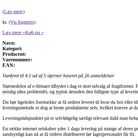
(Læs mere)
kr.
(Vis fragtpris)
Læs mere »
Køb nu »
Navn:
Kategori:
Producent:
Varenummer:
EAN:
Vurderet til
4.1
ud af 5 stjerner baseret på
26
anmeldelser
Størstedelen af e-firmaer tilbyder i dag et stort udvalg af fragtformer
nemlig ultra problemfri, og typisk desuden den billigste type af leveri
Du bør ligeledes foretrække at få ordren leveret til hvor du bor eller 
leveringsmetode er dog at hente produkterne selv, hvilket kræver at du 
Leveringstidspunktet på er selvfølgelig særligt relevant ifald man beh
En række internet selskaber yder 1 dags levering på mange af deres pro
sandsynligt kan nå at få ordren distribueret før lagerpersonalet får fri.