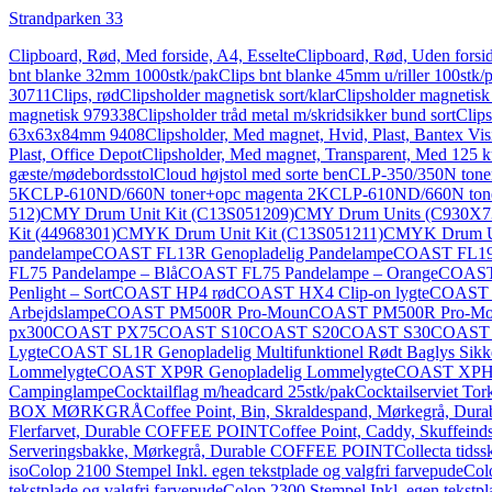
Strandparken 33
Clipboard, Rød, Med forside, A4, Esselte
Clipboard, Rød, Uden forsid
bnt blanke 32mm 1000stk/pak
Clips bnt blanke 45mm u/riller 100stk/
30711
Clips, rød
Clipsholder magnetisk sort/klar
Clipsholder magneti
magnetisk 979338
Clipsholder tråd metal m/skridsikker bund sort
Clips
63x63x84mm 9408
Clipsholder, Med magnet, Hvid, Plast, Bantex Vis
Plast, Office Depot
Clipsholder, Med magnet, Transparent, Med 125 ku
gæste/mødebordsstol
Cloud højstol med sorte ben
CLP-350/350N tone
5K
CLP-610ND/660N toner+opc magenta 2K
CLP-610ND/660N tone
512)
CMY Drum Unit Kit (C13S051209)
CMY Drum Units (C930X7
Kit (44968301)
CMYK Drum Unit Kit (C13S051211)
CMYK Drum Un
pandelampe
COAST FL13R Genopladelig Pandelampe
COAST FL19
FL75 Pandelampe – Blå
COAST FL75 Pandelampe – Orange
COAST
Penlight – Sort
COAST HP4 rød
COAST HX4 Clip-on lygte
COAST HX
Arbejdslampe
COAST PM500R Pro-Moun
COAST PM500R Pro-Moun
px300
COAST PX75
COAST S10
COAST S20
COAST S30
COAST 
Lygte
COAST SL1R Genopladelig Multifunktionel Rødt Baglys Sikk
Lommelygte
COAST XP9R Genopladelig Lommelygte
COAST XPH25
Campinglampe
Cocktailflag m/headcard 25stk/pak
Cocktailserviet Tor
BOX MØRKGRÅ
Coffee Point, Bin, Skraldespand, Mørkegrå, D
Flerfarvet, Durable COFFEE POINT
Coffee Point, Caddy, Skuffein
Serveringsbakke, Mørkegrå, Durable COFFEE POINT
Collecta tidss
iso
Colop 2100 Stempel Inkl. egen tekstplade og valgfri farvepude
Col
tekstplade og valgfri farvepude
Colop 2300 Stempel Inkl. egen tekstpl