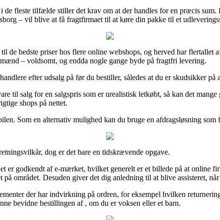
e fleste tilfælde stiller det krav om at der handles for en præcis sum. 
 – vil blive at få fragtfirmaet til at køre din pakke til et udleverings
 til de bedste priser hos flere online webshops, og herved har flertallet
g mænd – voldsomt, og endda nogle gange byde på fragtfri levering.
orhandlere efter udsalg på før du bestiller, således at du er skudsikker på a
re til salg for en salgspris som er urealistisk letkøbt, så kan det mang
gtige shops på nettet.
bilen. Som en alternativ mulighed kan du bruge en afdragsløsning som fx 
retningsvilkår, dog er det bare en tidskrævende opgave.
t er godkendt af e-mærket, hvilket generelt er et billede på at online fi
på området. Desuden giver det dig anledning til at blive assisteret, når
menter der har indvirkning på ordren, for eksempel hvilken returneringsr
unne bevidne bestillingen af , om du er voksen eller et barn.