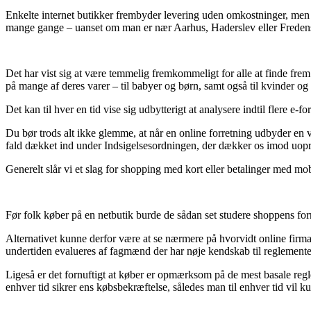
Enkelte internet butikker frembyder levering uden omkostninger, men i d
mange gange – uanset om man er nær Aarhus, Haderslev eller Fredensborg
Det har vist sig at være temmelig fremkommeligt for alle at finde frem
på mange af deres varer – til babyer og børn, samt også til kvinder o
Det kan til hver en tid vise sig udbytterigt at analysere indtil flere e-f
Du bør trods alt ikke glemme, at når en online forretning udbyder en va
fald dækket ind under Indsigelsesordningen, der dækker os imod uopri
Generelt slår vi et slag for shopping med kort eller betalinger med mo
Før folk køber på en netbutik burde de sådan set studere shoppens for
Alternativet kunne derfor være at se nærmere på hvorvidt online firmae
undertiden evalueres af fagmænd der har nøje kendskab til reglementet 
Ligeså er det fornuftigt at køber er opmærksom på de mest basale regle
enhver tid sikrer ens købsbekræftelse, således man til enhver tid vil k