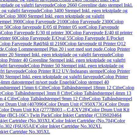
stplade og valgfri farvepude
Colop 2660 Greenline dato stempel Inkl.
 og valgfri farvepude
Colop 3400 Stempel Inkl. egen tekstplade og
de
Colop 3800 Stempel Inkl. egen tekstplade og valgfri
tempel 3900
Colop Farvepude 2100
Colop Farvepude 2300
Colop
er 50
Colop farvepude E/05 til Printer 05 sort
Colop Farvepude
5
Colop Farvepude E/30 til printer 30
Colop Farvepude E/40 til printer
rinter 60
Colop Farvepude E/Oval 55
Colop Farvepude E/Pocket
Colop Farvepude Rød/blå til 2160
Colop farvepude til Printer Q12
de.
Colop Lommestempel Plus 20 i sort med sort pude.
Colop Printer
nter 20 Stempel Inkl. egen tekstplade og valgfri farvepude
Colop
lop Printer 40 Greenline Stempel inkl. egen tekstplade og valgfri
lgfri farvepude
Colop Printer 50 Stempel inkl. egen tekstplade og
fri farvepude
Colop Printer R12 UV/Indgangs stempel
Colop Printer
0 Stempel Inkl. egen tekstplade og valgfri farvepude
Colop Printer
 4mm datostempel m/sort pude Engelsk
Colop stempel 40
åndstempel 15mm 6 Cifre
Colop Talbåndstempel 18mm 12 Cifre
Colop
e
Colop Talbåndstempel 3mm 8 Cifre
Colop Talbåndstempel 4mm 13
 4 Cifre
Colop Talbåndstempel 9mm 12 Cifre
Colop Talbåndstempel
or Drum Unit (407096)
Color Drum Unit (C950X73G)
Color Drum
Color Drum Unit Kit (2777B003 – C-EXV28)
Color Drum Unit Kit
ridge (BCI-16C) Twin Pack
Color Inkjet Cartridge (C33S020464
nkjet Cartridge (No.303XL)
Color Inkjet Cartridge (No.704)
Color
e No.302 (F6U65AE)
Color Inkjet Cartridge No.302XL
nkjet Cartridge No.305XL